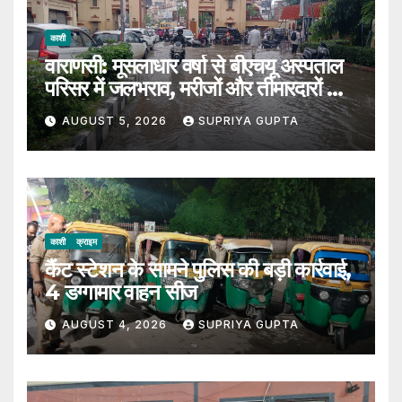
काशी
वाराणसी: मूसलाधार वर्षा से बीएचयू अस्पताल
परिसर में जलभराव, मरीजों और तीमारदारों को
उठानी पड़ी भारी परेशान
AUGUST 5, 2026
SUPRIYA GUPTA
काशी
क्राइम
कैंट स्टेशन के सामने पुलिस की बड़ी कार्रवाई,
4 डग्गामार वाहन सीज
AUGUST 4, 2026
SUPRIYA GUPTA