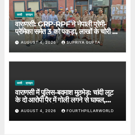
काशी
क्राइम
वाराणसी: GRP-RPF ने नेपाली प्रेमी-
प्रेमिका समेत 3 को पकड़ा, लाखों के चोरी का
सामान बरामद
AUGUST 4, 2026
SUPRIYA GUPTA
काशी
क्राइम
वाराणसी में पुलिस-बदमाश मुठभेड़: चांदी लूट
के दो आरोपी पैर में गोली लगने से घायल,
SOG प्रभारी भी जख्मी
AUGUST 4, 2026
FOURTHPILLARWORLD