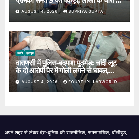
प्रेमिका समेत 3 को पकड़ा, लाखों के चोरी का
सामान बरामद
AUGUST 4, 2026
SUPRIYA GUPTA
काशी
क्राइम
वाराणसी में पुलिस-बदमाश मुठभेड़: चांदी लूट
के दो आरोपी पैर में गोली लगने से घायल,
SOG प्रभारी भी जख्मी
AUGUST 4, 2026
FOURTHPILLARWORLD
अपने शहर से लेकर देश-दुनिया की राजनीतिक, समसामयिक, बॉलीवुड,