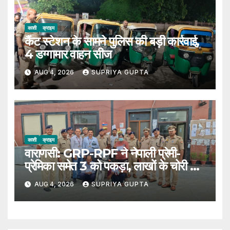
काशी
क्राइम
कैंट स्टेशन के सामने पुलिस की बड़ी कार्रवाई,
4 डग्गामार वाहन सीज
AUG 4, 2026
SUPRIYA GUPTA
काशी
क्राइम
वाराणसी: GRP-RPF ने नेपाली प्रेमी-
प्रेमिका समेत 3 को पकड़ा, लाखों के चोरी का
सामान बरामद
AUG 4, 2026
SUPRIYA GUPTA