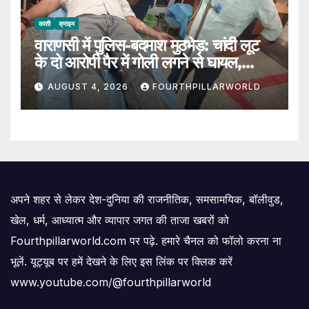
काशी
क्राइम
वाराणसी में पुलिस-बदमाश मुठभेड़: चांदी लूट
के दो आरोपी पैर में गोली लगने से घायल,
SOG प्रभारी भी जख्मी
AUGUST 4, 2026
FOURTHPILLARWORLD
अपने शहर से लेकर देश-दुनिया की राजनीतिक, समसामयिक, बॉलीवुड,
खेल, धर्म, आध्यात्म और व्यापार जगत की ताजा खबरों को
Fourthpillarworld.com पर पढ़े. हमारे चैनल को फॉलो करना ना
भूलें. यूट्यूब पर हमें देखने के लिए इस लिंक पर क्लिक करें
www.youtube.com/@fourthpillarworld