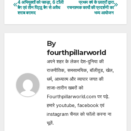
Post
4 अभियुक्तों को पकड़ा, 6 टॉली
प्रथम वर्ष के छात्रों द्वारा
बैग एवं तीन पिट्ठू बैग से अवैध
रचनात्मक कार्यो की प्रदर्शनी का
navigation
शराब बरामद
भव्य आयोजन
By
fourthpillarworld
अपने शहर के लेकर देश-दुनिया की
राजनीतिक, समसामयिक, बॉलीवुड, खेल,
धर्म, आध्यात्म और व्यापार जगत की
ताजा-तारीन खबरों को
Fourthpillarworld.com पर पढ़े.
हमारे youtube, facebook एवं
instagram चैनल को फॉलो करना ना
भूलें.