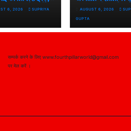
ादसा टला; अवैध पार्किंग
LED स्क्रीन पर दिखाई
ST 6, 2026
SUPRIYA
AUGUST 6, 2026
SUP
े सवाल
रहीं संदिग्धों की तस्वीरें
GUPTA
सम्पर्क करने के लिए www.fourthpillarworld@gmail.com
पर मेल करें ।