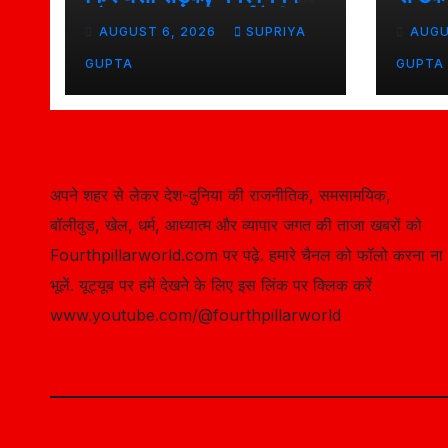
और प्रशासन की कार्यशैली पर
बड़ा ह
AUGUST 6, 2026
SUPRIYA
AUGU
उठे सवाल, 7 दिन पहले हुई थी
पर उठ
मरम्मत
GUPTA
GUPTA
अपने शहर से लेकर देश-दुनिया की राजनीतिक, समसामयिक,
बॉलीवुड, खेल, धर्म, आध्यात्म और व्यापार जगत की ताजा खबरों को
Fourthpillarworld.com पर पढ़े. हमारे चैनल को फॉलो करना ना
भूलें. यूट्यूब पर हमें देखने के लिए इस लिंक पर क्लिक करें
www.youtube.com/@fourthpillarworld