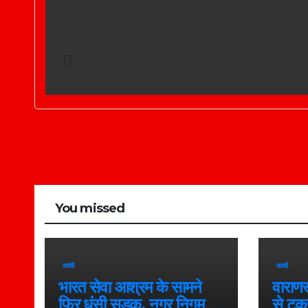
You missed
काशी
काशी
भारत सेवा आश्रम के सामने
वाराणस
फिर धंसी सड़क, नगर निगम
से टक