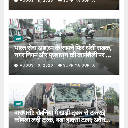
AUGUST 8, 2026
SUPRIYA GUPTA
काशी
भारत सेवा आश्रम के सामने फिर धंसी सड़क,
नगर निगम और प्रशासन की कार्यशैली पर उठे
सवाल, 7 दिन पहले हुई थी मरम्मत
AUGUST 6, 2026
SUPRIYA GUPTA
काशी
वाराणसी: रोहनिया में खड़ी ट्रक से टकराई
कोयला लदी ट्रक, बड़ा हादसा टला; अवैध
पार्किंग पर उठे सवाल