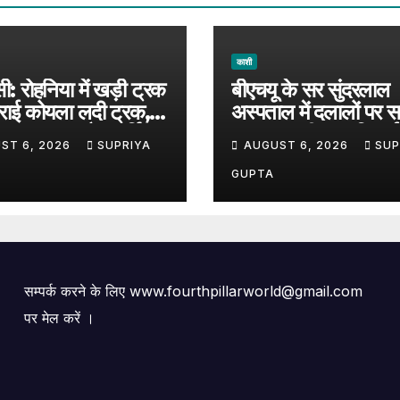
काशी
ी: रोहनिया में खड़ी ट्रक
बीएचयू के सर सुंदरलाल
राई कोयला लदी ट्रक,
अस्पताल में दलालों पर स
ादसा टला; अवैध पार्किंग
LED स्क्रीन पर दिखाई
ST 6, 2026
SUPRIYA
AUGUST 6, 2026
SUP
े सवाल
रहीं संदिग्धों की तस्वीरें
GUPTA
सम्पर्क करने के लिए www.fourthpillarworld@gmail.com
पर मेल करें ।