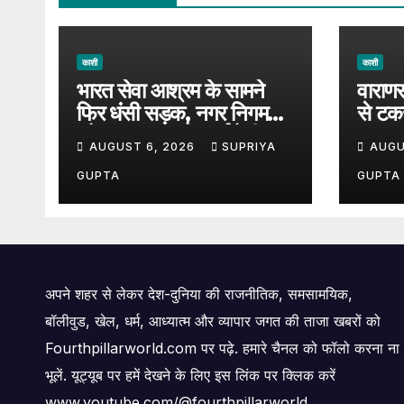
काशी
काशी
भारत सेवा आश्रम के सामने
वाराणस
फिर धंसी सड़क, नगर निगम
से टक
और प्रशासन की कार्यशैली पर
बड़ा ह
AUGUST 6, 2026
SUPRIYA
AUGU
उठे सवाल, 7 दिन पहले हुई थी
पर उठ
मरम्मत
GUPTA
GUPTA
अपने शहर से लेकर देश-दुनिया की राजनीतिक, समसामयिक,
बॉलीवुड, खेल, धर्म, आध्यात्म और व्यापार जगत की ताजा खबरों को
Fourthpillarworld.com पर पढ़े. हमारे चैनल को फॉलो करना ना
भूलें. यूट्यूब पर हमें देखने के लिए इस लिंक पर क्लिक करें
www.youtube.com/@fourthpillarworld