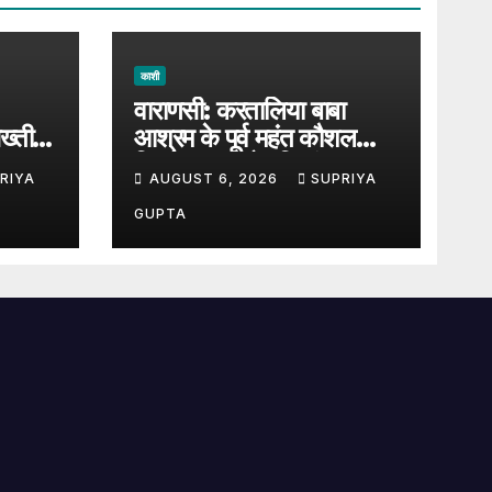
काशी
वाराणसी: करतालिया बाबा
ख्ती,
आश्रम के पूर्व महंत कौशल
 जा
किशोर दास को हरिश्चंद्र घाट
RIYA
AUGUST 6, 2026
SUPRIYA
पर दी गई जल समाधि
GUPTA