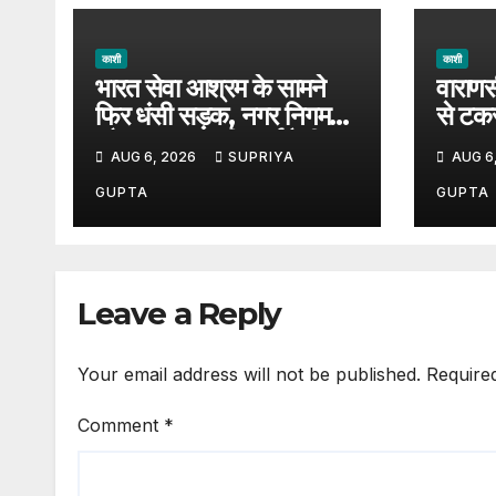
काशी
काशी
भारत सेवा आश्रम के सामने
वाराणस
फिर धंसी सड़क, नगर निगम
से टक
और प्रशासन की कार्यशैली पर
बड़ा ह
AUG 6, 2026
SUPRIYA
AUG 6
उठे सवाल, 7 दिन पहले हुई थी
पर उठ
मरम्मत
GUPTA
GUPTA
Leave a Reply
Your email address will not be published.
Require
Comment
*