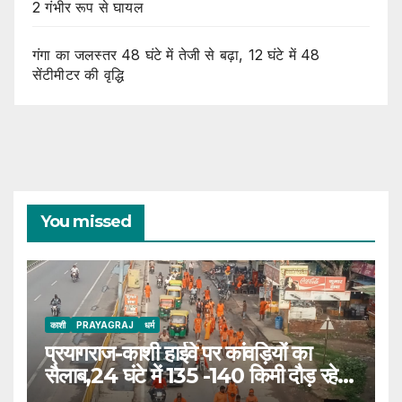
2 गंभीर रूप से घायल
गंगा का जलस्तर 48 घंटे में तेजी से बढ़ा, 12 घंटे में 48
सेंटीमीटर की वृद्धि
You missed
काशी
PRAYAGRAJ
धर्म
प्रयागराज-काशी हाईवे पर कांवड़ियों का
सैलाब,24 घंटे में 135 -140 किमी दौड़ रहे
डाक बम