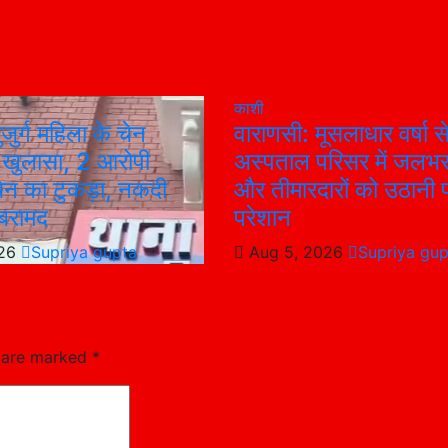
काशी
जुर्ग महिला के चेन
वाराणसी: मूसलाधार वर्षा स
ा खुलासा, 2 आरोपी
अस्पताल परिसर में जलभरा
चेन का टुकड़ा, नकदी
और तीमारदारों को उठानी प
बरामद
परेशान
026
Supriya gupta
Aug 5, 2026
Supriya gup
s are marked
*