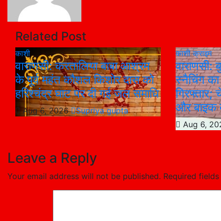
Related Post
काशी
काशी
क्राइम
वाराणसी: करतालिया बाबा आश्रम
वाराणसी: बु
के पूर्व महंत कौशल किशोर दास को
स्नैचिंग क
हरिश्चंद्र घाट पर दी गई जल समाधि
गिरफ्तार; 
और बाइक 
Aug 6, 2026
Supriya gupta
Aug 6, 2
Leave a Reply
Your email address will not be published.
Required field