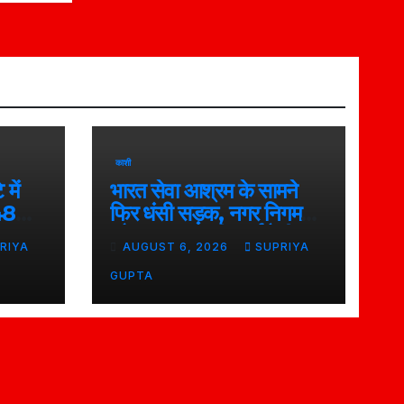
काशी
में
भारत सेवा आश्रम के सामने
 48
फिर धंसी सड़क, नगर निगम
और प्रशासन की कार्यशैली पर
RIYA
AUGUST 6, 2026
SUPRIYA
उठे सवाल, 7 दिन पहले हुई थी
मरम्मत
GUPTA