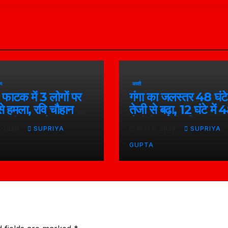
म
काशी
 फाटक में 3 लोगों पर
गंगा का जलस्तर 48 घंटे म
से हमला, रवि चौहान की
तेजी से बढ़ा, 12 घंटे में 
 गंभीर रूप से घायल
सेंटीमीटर की वृद्धि
, 2026
SUPRIYA
AUG 8, 2026
SUPRIYA
GUPTA