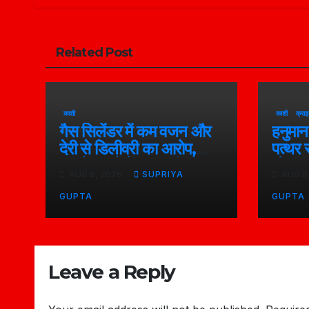
Related Post
काशी
काशी
क्राइ
गैस सिलेंडर में कम वजन और
हनुमान
देरी से डिलीवरी का आरोप,
पत्थर 
उपभोक्ताओं में नाराजगी
मौत; 2
AUG 9, 2026
SUPRIYA
AUG 8
-2026
GUPTA
GUPTA
Leave a Reply