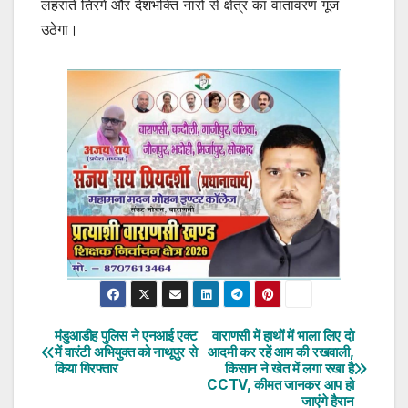
लहराते तिरंगे और देशभक्ति नारों से क्षेत्र का वातावरण गूंज
उठेगा।
मंडुआडीह पुलिस ने एनआई एक्ट
वाराणसी में हाथों में भाला लिए दो
Post
में वारंटी अभियुक्त को नाथूपुर से
आदमी कर रहें आम की रखवाली,
किया गिरफ्तार
किसान ने खेत में लगा रखा है
navigation
CCTV, कीमत जानकर आप हो
जाएंगे हैरान