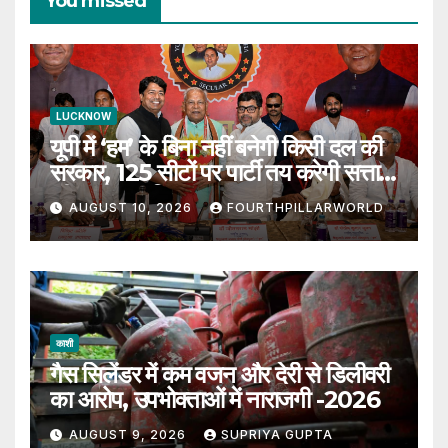
You missed
LUCKNOW
यूपी में ‘हम’ के बिना नहीं बनेगी किसी दल की
सरकार, 125 सीटों पर पार्टी तय करेगी सत्ता
की चाबी: रघु मिश्रा
AUGUST 10, 2026
FOURTHPILLARWORLD
काशी
गैस सिलेंडर में कम वजन और देरी से डिलीवरी
का आरोप, उपभोक्ताओं में नाराजगी -2026
AUGUST 9, 2026
SUPRIYA GUPTA