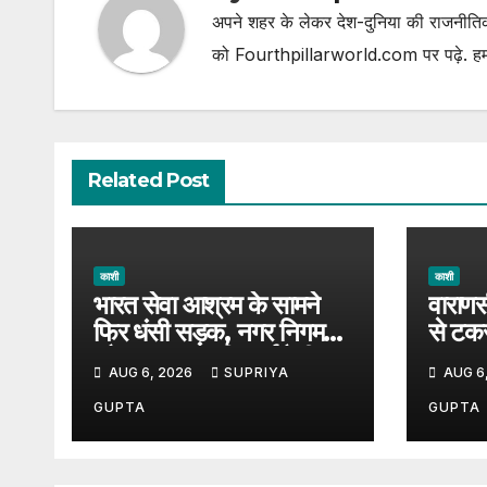
अपने शहर के लेकर देश-दुनिया की राजनीतिक
को Fourthpillarworld.com पर पढ़े. हम
Related Post
काशी
काशी
भारत सेवा आश्रम के सामने
वाराणस
फिर धंसी सड़क, नगर निगम
से टक
और प्रशासन की कार्यशैली पर
बड़ा ह
AUG 6, 2026
SUPRIYA
AUG 6
उठे सवाल, 7 दिन पहले हुई थी
पर उठ
मरम्मत
GUPTA
GUPTA