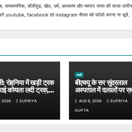
, समसामयिक, बॉलीवुड, खेल, धर्म, आध्यात्म और व्यापार जगत की ताजा-तारीन
ारे youtube, facebook एवं instagram चैनल को फॉलो करना ना भूलें.
काशी
ी: रोहनिया में खड़ी ट्रक
बीएचयू के सर सुंदरलाल
राई कोयला लदी ट्रक,
अस्पताल में दलालों पर सख
ादसा टला; अवैध पार्किंग
LED स्क्रीन पर दिखाई
, 2026
SUPRIYA
AUG 6, 2026
SUPRIYA
े सवाल
रहीं संदिग्धों की तस्वीरें
GUPTA