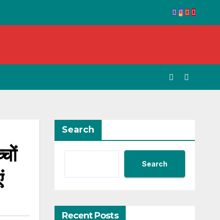
Search
चों
Search
ं
Recent Posts