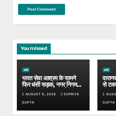
You missed
काशी
काशी
भारत सेवा आश्रम के सामने
वाराणस
फिर धंसी सड़क, नगर निगम
से टक
और प्रशासन की कार्यशैली पर
बड़ा ह
AUGUST 6, 2026
SUPRIYA
AUGU
उठे सवाल, 7 दिन पहले हुई थी
पर उठ
मरम्मत
GUPTA
GUPTA