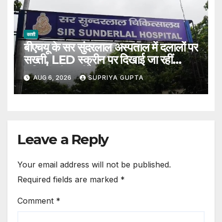
काशी
बीएचयू के सर सुंदरलाल अस्पताल में दलालों पर
सख्ती, LED स्क्रीन पर दिखाई जा रहीं
संदिग्धों की तस्वीरें
AUG 6, 2026
SUPRIYA GUPTA
Leave a Reply
Your email address will not be published.
Required fields are marked
*
Comment
*