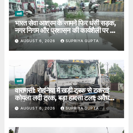
काशी
भारत सेवा आश्रम के सामने फिर धंसी सड़क,
नगर निगम और प्रशासन की कार्यशैली पर उठे
सवाल, 7 दिन पहले हुई थी मरम्मत
AUGUST 6, 2026
SUPRIYA GUPTA
काशी
वाराणसी: रोहनिया में खड़ी ट्रक से टकराई
कोयला लदी ट्रक, बड़ा हादसा टला; अवैध
पार्किंग पर उठे सवाल
AUGUST 6, 2026
SUPRIYA GUPTA