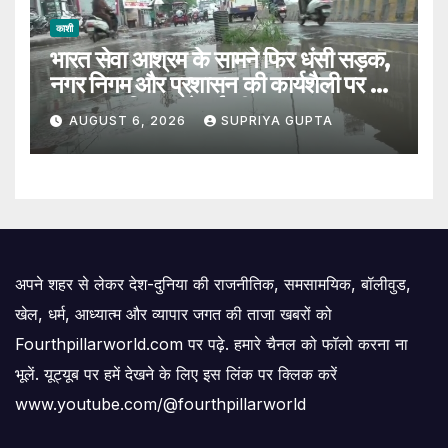
काशी
भारत सेवा आश्रम के सामने फिर धंसी सड़क,
नगर निगम और प्रशासन की कार्यशैली पर उठे
सवाल, 7 दिन पहले हुई थी मरम्मत
AUGUST 6, 2026
SUPRIYA GUPTA
अपने शहर से लेकर देश-दुनिया की राजनीतिक, समसामयिक, बॉलीवुड,
खेल, धर्म, आध्यात्म और व्यापार जगत की ताजा खबरों को
Fourthpillarworld.com पर पढ़े. हमारे चैनल को फॉलो करना ना
भूलें. यूट्यूब पर हमें देखने के लिए इस लिंक पर क्लिक करें
www.youtube.com/@fourthpillarworld