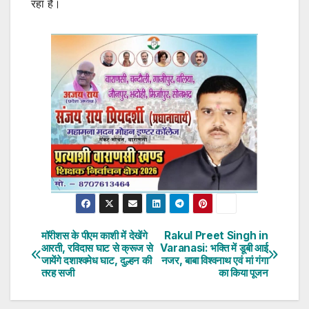
रहा है।
मॉरीशस के पीएम काशी में देखेंगे
Rakul Preet Singh in
Post
आरती, रविदास घाट से क्रूज से
Varanasi: भक्ति में डूबी आई
जायेंगे दशाश्वमेध घाट, दुल्हन की
नजर, बाबा विश्वनाथ एवं मां गंगा
navigation
तरह सजी
का किया पूजन