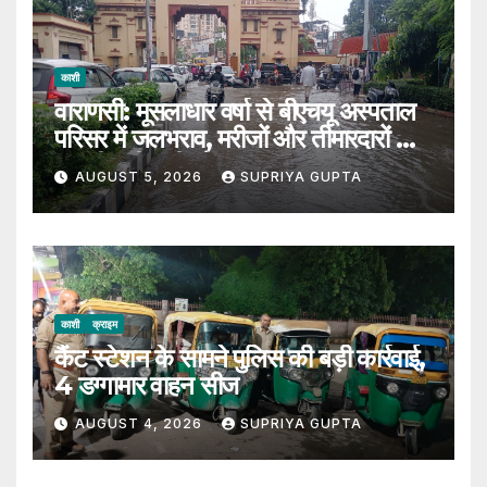
काशी
वाराणसी: मूसलाधार वर्षा से बीएचयू अस्पताल
परिसर में जलभराव, मरीजों और तीमारदारों को
उठानी पड़ी भारी परेशान
AUGUST 5, 2026
SUPRIYA GUPTA
काशी
क्राइम
कैंट स्टेशन के सामने पुलिस की बड़ी कार्रवाई,
4 डग्गामार वाहन सीज
AUGUST 4, 2026
SUPRIYA GUPTA