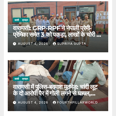
काशी
क्राइम
वाराणसी: GRP-RPF ने नेपाली प्रेमी-
प्रेमिका समेत 3 को पकड़ा, लाखों के चोरी का
सामान बरामद
AUGUST 4, 2026
SUPRIYA GUPTA
काशी
क्राइम
वाराणसी में पुलिस-बदमाश मुठभेड़: चांदी लूट
के दो आरोपी पैर में गोली लगने से घायल,
SOG प्रभारी भी जख्मी
AUGUST 4, 2026
FOURTHPILLARWORLD