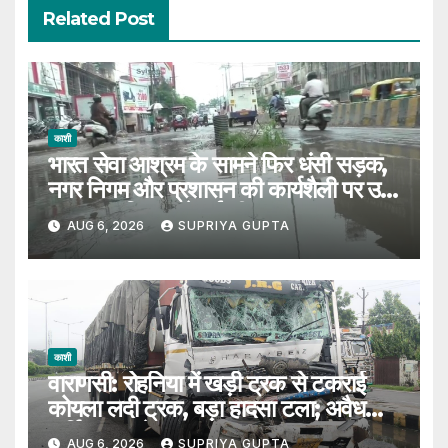
Related Post
काशी
भारत सेवा आश्रम के सामने फिर धंसी सड़क,
नगर निगम और प्रशासन की कार्यशैली पर उठे
सवाल, 7 दिन पहले हुई थी मरम्मत
AUG 6, 2026
SUPRIYA GUPTA
काशी
वाराणसी: रोहनिया में खड़ी ट्रक से टकराई
कोयला लदी ट्रक, बड़ा हादसा टला; अवैध
पार्किंग पर उठे सवाल
AUG 6, 2026
SUPRIYA GUPTA