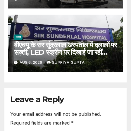
काशी
बीएचयू के सर सुंदरलाल अस्पताल में दलालों पर
सख्ती, LED स्क्रीन पर दिखाई जा रहीं
संदिग्धों की तस्वीरें
AUG 6, 2026
SUPRIYA GUPTA
Leave a Reply
Your email address will not be published.
Required fields are marked
*