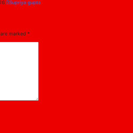
026
Supriya gupta
s are marked
*