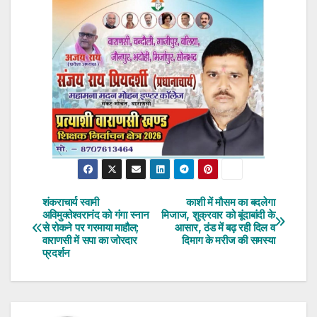
शंकराचार्य स्वामी
काशी में मौसम का बदलेगा
Post
अविमुक्तेश्वरानंद को गंगा स्नान
मिजाज, शुक्रवार को बूंदाबांदी के
से रोकने पर गरमाया माहौल;
आसार, ठंड में बढ़ रही दिल व
navigation
वाराणसी में सपा का जोरदार
दिमाग के मरीज की समस्या
प्रदर्शन