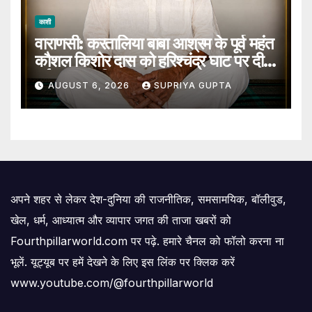
काशी
वाराणसी: करतालिया बाबा आश्रम के पूर्व महंत
कौशल किशोर दास को हरिश्चंद्र घाट पर दी
गई जल समाधि
AUGUST 6, 2026
SUPRIYA GUPTA
अपने शहर से लेकर देश-दुनिया की राजनीतिक, समसामयिक, बॉलीवुड,
खेल, धर्म, आध्यात्म और व्यापार जगत की ताजा खबरों को
Fourthpillarworld.com पर पढ़े. हमारे चैनल को फॉलो करना ना
भूलें. यूट्यूब पर हमें देखने के लिए इस लिंक पर क्लिक करें
www.youtube.com/@fourthpillarworld