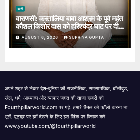
काशी
वाराणसी: करतालिया बाबा आश्रम के पूर्व महंत
कौशल किशोर दास को हरिश्चंद्र घाट पर दी
गई जल समाधि
AUGUST 6, 2026
SUPRIYA GUPTA
अपने शहर से लेकर देश-दुनिया की राजनीतिक, समसामयिक, बॉलीवुड,
खेल, धर्म, आध्यात्म और व्यापार जगत की ताजा खबरों को
Fourthpillarworld.com पर पढ़े. हमारे चैनल को फॉलो करना ना
भूलें. यूट्यूब पर हमें देखने के लिए इस लिंक पर क्लिक करें
www.youtube.com/@fourthpillarworld