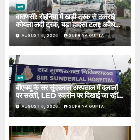
काशी
वाराणसी: रोहनिया में खड़ी ट्रक से टकराई
कोयला लदी ट्रक, बड़ा हादसा टला; अवैध
पार्किंग पर उठे सवाल
AUGUST 6, 2026
SUPRIYA GUPTA
काशी
बीएचयू के सर सुंदरलाल अस्पताल में दलालों
पर सख्ती, LED स्क्रीन पर दिखाई जा रहीं
संदिग्धों की तस्वीरें
AUGUST 6, 2026
SUPRIYA GUPTA