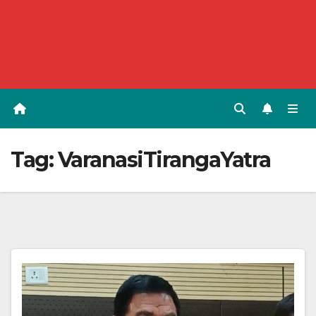
Tag:
VaranasiTirangaYatra