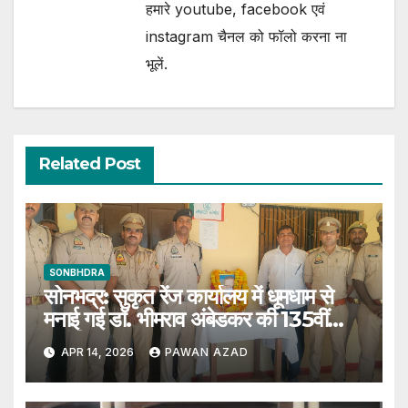
हमारे youtube, facebook एवं
instagram चैनल को फॉलो करना ना
भूलें.
Related Post
SONBHDRA
सोनभद्र: सुकृत रेंज कार्यालय में धूमधाम से
मनाई गई डॉ. भीमराव अंबेडकर की 135वीं
जयंती
APR 14, 2026
PAWAN AZAD