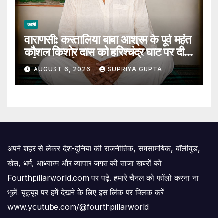
काशी
वाराणसी: करतालिया बाबा आश्रम के पूर्व महंत
कौशल किशोर दास को हरिश्चंद्र घाट पर दी
गई जल समाधि
AUGUST 6, 2026
SUPRIYA GUPTA
अपने शहर से लेकर देश-दुनिया की राजनीतिक, समसामयिक, बॉलीवुड,
खेल, धर्म, आध्यात्म और व्यापार जगत की ताजा खबरों को
Fourthpillarworld.com पर पढ़े. हमारे चैनल को फॉलो करना ना
भूलें. यूट्यूब पर हमें देखने के लिए इस लिंक पर क्लिक करें
www.youtube.com/@fourthpillarworld