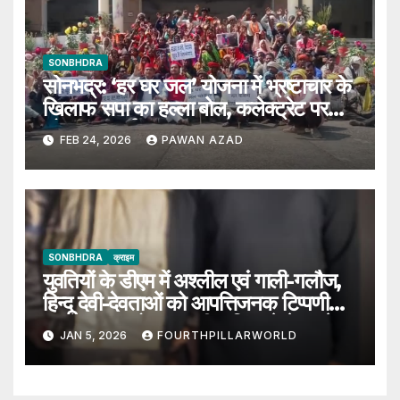
SONBHDRA
सोनभद्र: ‘हर घर जल’ योजना में भ्रष्टाचार के
खिलाफ सपा का हल्ला बोल, कलेक्ट्रेट पर
जोरदार प्रदर्शन
FEB 24, 2026
PAWAN AZAD
SONBHDRA
क्राइम
युवतियों के डीएम में अश्लील एवं गाली-गलौज,
हिन्दू देवी-देवताओं को आपत्तिजनक टिप्पणी
करना युवक को पड़ा भारी, पुलिस ने भेजा जेल
JAN 5, 2026
FOURTHPILLARWORLD