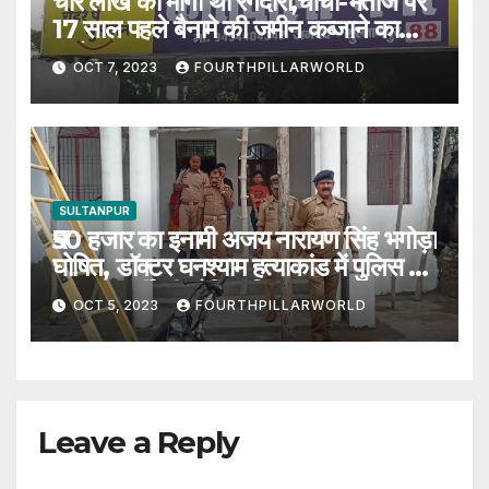
चार लाख की मांगी थी रंगदारी,चाचा-भतीजे पर
17 साल पहले बैनामे की जमीन कब्जाने का
आरोप
OCT 7, 2023
FOURTHPILLARWORLD
SULTANPUR
₹50 हजार का इनामी अजय नारायण सिंह भगोड़ा
घोषित, डॉक्टर घनश्याम हत्याकांड में पुलिस ने
घर पर कुर्की की नोटिस किया चस्पा
OCT 5, 2023
FOURTHPILLARWORLD
Leave a Reply