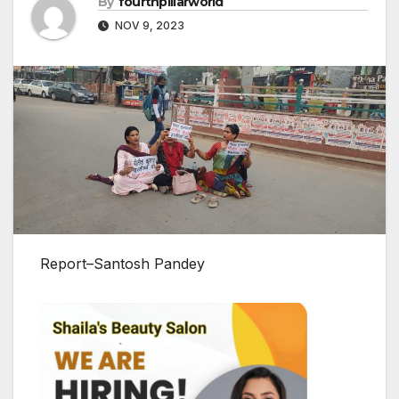
By
fourthpillarworld
NOV 9, 2023
Report–Santosh Pandey