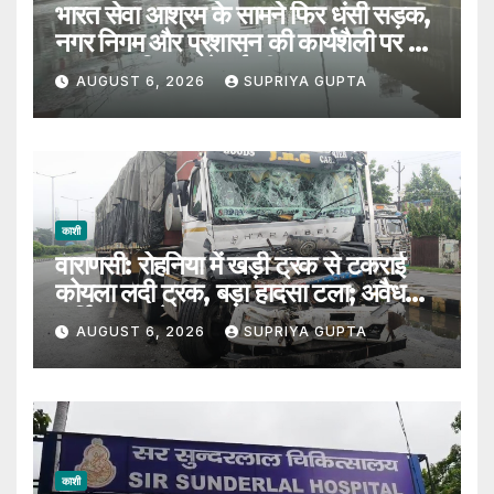
भारत सेवा आश्रम के सामने फिर धंसी सड़क,
नगर निगम और प्रशासन की कार्यशैली पर उठे
सवाल, 7 दिन पहले हुई थी मरम्मत
AUGUST 6, 2026
SUPRIYA GUPTA
काशी
वाराणसी: रोहनिया में खड़ी ट्रक से टकराई
कोयला लदी ट्रक, बड़ा हादसा टला; अवैध
पार्किंग पर उठे सवाल
AUGUST 6, 2026
SUPRIYA GUPTA
काशी