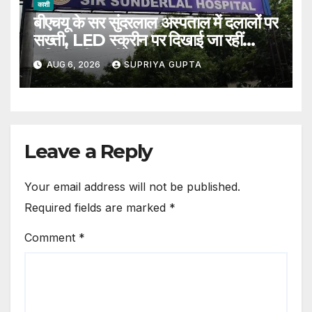
काशी
बीएचयू के सर सुंदरलाल अस्पताल में दलालों पर
सख्ती, LED स्क्रीन पर दिखाई जा रहीं
संदिग्धों की तस्वीरें
AUG 6, 2026
SUPRIYA GUPTA
Leave a Reply
Your email address will not be published.
Required fields are marked
*
Comment
*