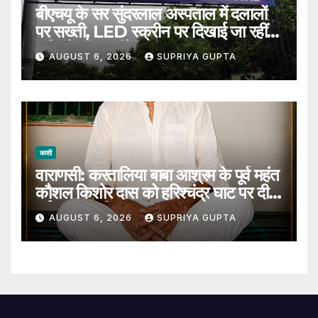
बीएचयू के सर सुंदरलाल अस्पताल में दलालों
पर सख्ती, LED स्क्रीन पर दिखाई जा रहीं
संदिग्धों की तस्वीरें
AUGUST 6, 2026
SUPRIYA GUPTA
काशी
वाराणसी: करतालिया बाबा आश्रम के पूर्व महंत
कौशल किशोर दास को हरिश्चंद्र घाट पर दी
गई जल समाधि
AUGUST 6, 2026
SUPRIYA GUPTA