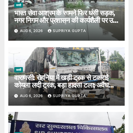
काशी
भारत सेवा आश्रम के सामने फिर धंसी सड़क,
नगर निगम और प्रशासन की कार्यशैली पर उठे
सवाल, 7 दिन पहले हुई थी मरम्मत
AUG 6, 2026
SUPRIYA GUPTA
काशी
वाराणसी: रोहनिया में खड़ी ट्रक से टकराई
कोयला लदी ट्रक, बड़ा हादसा टला; अवैध
पार्किंग पर उठे सवाल
AUG 6, 2026
SUPRIYA GUPTA