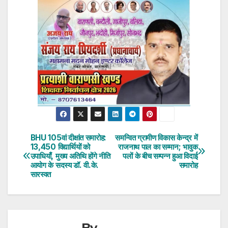
BHU 105वां दीक्षांत समारोह:
समन्वित ग्रामीण विकास केन्द्र में
Post
13,450 विद्यार्थियों को
राजनाथ पाल का सम्मान; भावुक
उपाधियाँ, मुख्य अतिथि होंगे नीति
पलों के बीच सम्पन्न हुआ विदाई
navigation
आयोग के सदस्य डॉ. वी.के.
समारोह
सारस्वत
By