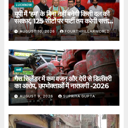
LUCKNOW
यूपी में ‘हम’ के बिना नहीं बनेगी किसी दल की
सरकार, 125 सीटों पर पार्टी तय करेगी सत्ता
की चाबी: रघु मिश्रा
AUGUST 10, 2026
FOURTHPILLARWORLD
काशी
गैस सिलेंडर में कम वजन और देरी से डिलीवरी
का आरोप, उपभोक्ताओं में नाराजगी -2026
AUGUST 9, 2026
SUPRIYA GUPTA