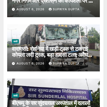
नगर निगम और प्रशासन की कार्यशैली पर उठे
सवाल, 7 दिन पहले हुई थी मरम्मत
AUGUST 6, 2026
SUPRIYA GUPTA
काशी
वाराणसी: रोहनिया में खड़ी ट्रक से टकराई
कोयला लदी ट्रक, बड़ा हादसा टला; अवैध
पार्किंग पर उठे सवाल
AUGUST 6, 2026
SUPRIYA GUPTA
काशी
बीएचयू के सर सुंदरलाल अस्पताल में दलालों