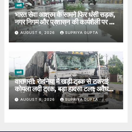
काशी
भारत सेवा आश्रम के सामने फिर धंसी सड़क,
नगर निगम और प्रशासन की कार्यशैली पर उठे
सवाल, 7 दिन पहले हुई थी मरम्मत
AUGUST 6, 2026
SUPRIYA GUPTA
काशी
वाराणसी: रोहनिया में खड़ी ट्रक से टकराई
कोयला लदी ट्रक, बड़ा हादसा टला; अवैध
पार्किंग पर उठे सवाल
AUGUST 6, 2026
SUPRIYA GUPTA