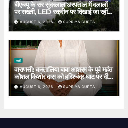
बीएचयू के सर सुंदरलाल अस्पताल में दलालों
पर सख्ती, LED स्क्रीन पर दिखाई जा रहीं
संदिग्धों की तस्वीरें
AUGUST 6, 2026
SUPRIYA GUPTA
काशी
वाराणसी: करतालिया बाबा आश्रम के पूर्व महंत
कौशल किशोर दास को हरिश्चंद्र घाट पर दी
गई जल समाधि
AUGUST 6, 2026
SUPRIYA GUPTA