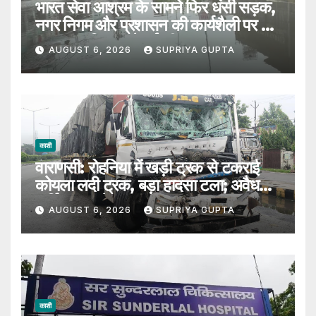
भारत सेवा आश्रम के सामने फिर धंसी सड़क,
नगर निगम और प्रशासन की कार्यशैली पर उठे
सवाल, 7 दिन पहले हुई थी मरम्मत
AUGUST 6, 2026
SUPRIYA GUPTA
काशी
वाराणसी: रोहनिया में खड़ी ट्रक से टकराई
कोयला लदी ट्रक, बड़ा हादसा टला; अवैध
पार्किंग पर उठे सवाल
AUGUST 6, 2026
SUPRIYA GUPTA
काशी