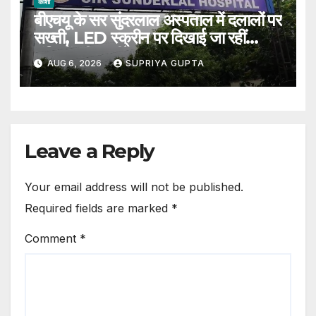
काशी
बीएचयू के सर सुंदरलाल अस्पताल में दलालों पर
सख्ती, LED स्क्रीन पर दिखाई जा रहीं
संदिग्धों की तस्वीरें
AUG 6, 2026
SUPRIYA GUPTA
Leave a Reply
Your email address will not be published.
Required fields are marked
*
Comment
*