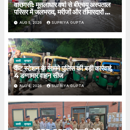
वाराणसी: मूसलाधार वर्षा से बीएचयू अस्पताल
परिसर में जलभराव, मरीजों और तीमारदारों को
उठानी पड़ी भारी परेशान
AUG 5, 2026
SUPRIYA GUPTA
काशी
क्राइम
कैंट स्टेशन के सामने पुलिस की बड़ी कार्रवाई,
4 डग्गामार वाहन सीज
AUG 4, 2026
SUPRIYA GUPTA
काशी
क्राइम