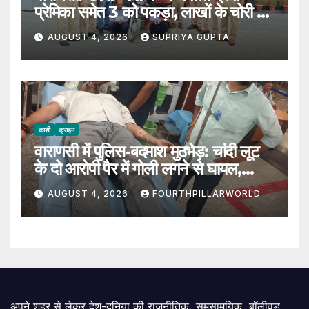
प्रेमिका समेत 3 को पकड़ा, लाखों के चोरी का
सामान बरामद
AUGUST 4, 2026
SUPRIYA GUPTA
काशी
क्राइम
वाराणसी में पुलिस-बदमाश मुठभेड़: चांदी लूट
के दो आरोपी पैर में गोली लगने से घायल,
SOG प्रभारी भी जख्मी
AUGUST 4, 2026
FOURTHPILLARWORLD
अपने शहर से लेकर देश-दुनिया की राजनीतिक, समसामयिक, बॉलीवुड,