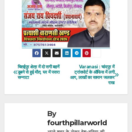
चितईपुर क्षेत्र में दो सगी बहनें
Varanasi : चांदपुर में
Post
डूबने से हुई मौत, घर में पसरा
ट्रांसपोर्ट के ऑफिस में लगी
सन्नाटा
आग, लाखों का सामान जलकर
navigation
राख
By
fourthpillarworld
अपने शहर के लेकर देश-दुनिया की