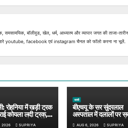
, समसामयिक, बॉलीवुड, खेल, धर्म, आध्यात्म और व्यापार जगत की ताजा-तारीन
ारे youtube, facebook एवं instagram चैनल को फॉलो करना ना भूलें.
काशी
ी: रोहनिया में खड़ी ट्रक
बीएचयू के सर सुंदरलाल
राई कोयला लदी ट्रक,
अस्पताल में दलालों पर सख
ादसा टला; अवैध पार्किंग
LED स्क्रीन पर दिखाई
, 2026
SUPRIYA
AUG 6, 2026
SUPRIYA