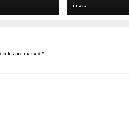
े सवाल
रहीं संदिग्धों की तस्वीरें
GUPTA
d fields are marked
*