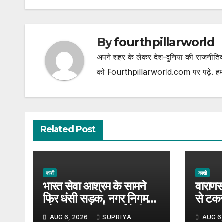
By
fourthpillarworld
अपने शहर के लेकर देश-दुनिया की राजनीतिक
को Fourthpillarworld.com पर पढ़े. हम
Related Post
काशी
काशी
भारत सेवा आश्रम के सामने
वाराणस
फिर धंसी सड़क, नगर निगम
से टक
और प्रशासन की कार्यशैली पर
बड़ा ह
AUG 6, 2026
SUPRIYA
AUG 6