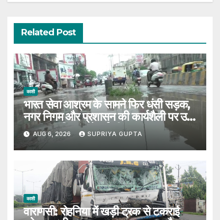
Related Post
काशी
भारत सेवा आश्रम के सामने फिर धंसी सड़क,
नगर निगम और प्रशासन की कार्यशैली पर उठे
सवाल, 7 दिन पहले हुई थी मरम्मत
AUG 6, 2026
SUPRIYA GUPTA
काशी
वाराणसी: रोहनिया में खड़ी ट्रक से टकराई