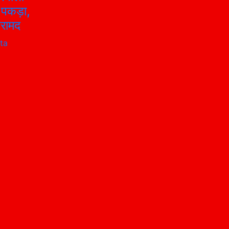
 पकड़ा,
बरामद
ta