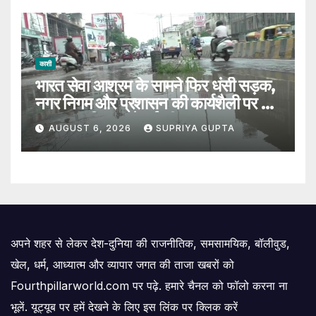
काशी
भारत सेवा आश्रम के सामने फिर धंसी सड़क,
नगर निगम और प्रशासन की कार्यशैली पर उठे
सवाल, 7 दिन पहले हुई थी मरम्मत
AUGUST 6, 2026
SUPRIYA GUPTA
अपने शहर से लेकर देश-दुनिया की राजनीतिक, समसामयिक, बॉलीवुड,
खेल, धर्म, आध्यात्म और व्यापार जगत की ताजा खबरों को
Fourthpillarworld.com पर पढ़े. हमारे चैनल को फॉलो करना ना
भूलें. यूट्यूब पर हमें देखने के लिए इस लिंक पर क्लिक करें