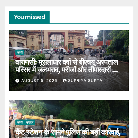
You missed
काशी
वाराणसी: मूसलाधार वर्षा से बीएचयू अस्पताल
परिसर में जलभराव, मरीजों और तीमारदारों को
उठानी पड़ी भारी परेशान
AUGUST 5, 2026
SUPRIYA GUPTA
काशी
क्राइम
कैंट स्टेशन के सामने पुलिस की बड़ी कार्रवाई,