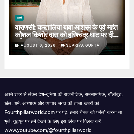
काशी
वाराणसी: करतालिया बाबा आश्रम के पूर्व महंत
कौशल किशोर दास को हरिश्चंद्र घाट पर दी
गई जल समाधि
AUGUST 6, 2026
SUPRIYA GUPTA
अपने शहर से लेकर देश-दुनिया की राजनीतिक, समसामयिक, बॉलीवुड,
खेल, धर्म, आध्यात्म और व्यापार जगत की ताजा खबरों को
Fourthpillarworld.com पर पढ़े. हमारे चैनल को फॉलो करना ना
भूलें. यूट्यूब पर हमें देखने के लिए इस लिंक पर क्लिक करें
www.youtube.com/@fourthpillarworld