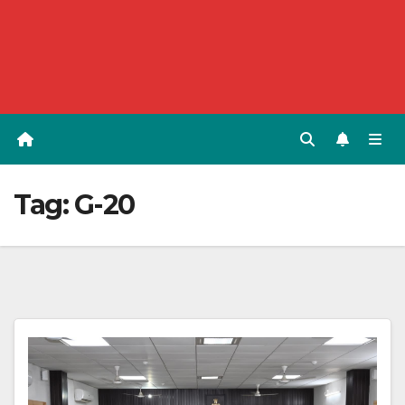
Tag:
G-20