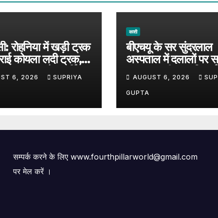
काशी
ी: रोहनिया में खड़ी ट्रक
बीएचयू के सर सुंदरलाल
राई कोयला लदी ट्रक,
अस्पताल में दलालों पर स
ादसा टला; अवैध पार्किंग
LED स्क्रीन पर दिखाई
ST 6, 2026
SUPRIYA
AUGUST 6, 2026
SUP
े सवाल
रहीं संदिग्धों की तस्वीरें
GUPTA
सम्पर्क करने के लिए www.fourthpillarworld@gmail.com
पर मेल करें ।