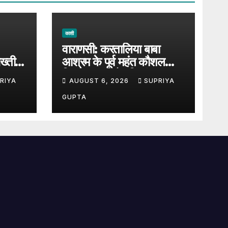
काशी
वाराणसी: करतालिया बाबा
ख्ती,
आश्रम के पूर्व महंत कौशल
 जा
किशोर दास को हरिश्चंद्र घाट
RIYA
AUGUST 6, 2026
SUPRIYA
पर दी गई जल समाधि
GUPTA