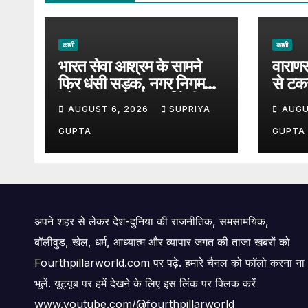
काशी
काशी
भारत सेवा आश्रम के सामने
वाराणस
फिर धंसी सड़क, नगर निगम
से टक
और प्रशासन की कार्यशैली पर
बड़ा ह
AUGUST 6, 2026
SUPRIYA
AUGU
उठे सवाल, 7 दिन पहले हुई थी
पर उठ
मरम्मत
GUPTA
GUPTA
अपने शहर से लेकर देश-दुनिया की राजनीतिक, समसामयिक,
बॉलीवुड, खेल, धर्म, आध्यात्म और व्यापार जगत की ताजा खबरों को
Fourthpillarworld.com पर पढ़े. हमारे चैनल को फॉलो करना ना
भूलें. यूट्यूब पर हमें देखने के लिए इस लिंक पर क्लिक करें
www.youtube.com/@fourthpillarworld