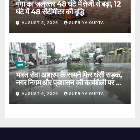
गंगा का जलस्तर 48 घंटे में तेजी से बढ़ा, 12
घंटे में 48 सेंटीमीटर की वृद्धि
AUGUST 8, 2026
SUPRIYA GUPTA
काशी
भारत सेवा आश्रम के सामने फिर धंसी सड़क,
नगर निगम और प्रशासन की कार्यशैली पर उठे
सवाल, 7 दिन पहले हुई थी मरम्मत
AUGUST 6, 2026
SUPRIYA GUPTA