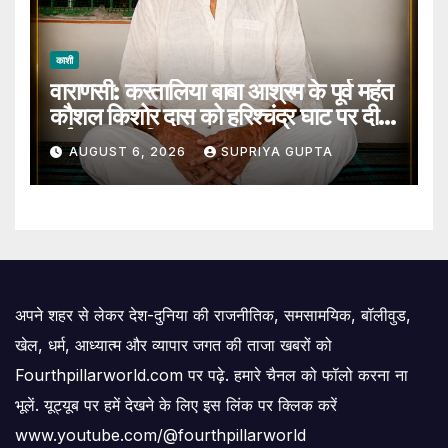
काशी
वाराणसी: करतालिया बाबा आश्रम के पूर्व महंत
कौशल किशोर दास को हरिश्चंद्र घाट पर दी
गई जल समाधि
AUGUST 6, 2026
SUPRIYA GUPTA
अपने शहर से लेकर देश-दुनिया की राजनीतिक, समसामयिक, बॉलीवुड,
खेल, धर्म, आध्यात्म और व्यापार जगत की ताजा खबरों को
Fourthpillarworld.com पर पढ़े. हमारे चैनल को फॉलो करना ना
भूलें. यूट्यूब पर हमें देखने के लिए इस लिंक पर क्लिक करें
www.youtube.com/@fourthpillarworld