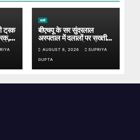
काशी
़ी ट्रक
बीएचयू के सर सुंदरलाल
्रक,
अस्पताल में दलालों पर सख्ती,
्किंग
LED स्क्रीन पर दिखाई जा
RIYA
AUGUST 6, 2026
SUPRIYA
रहीं संदिग्धों की तस्वीरें
GUPTA