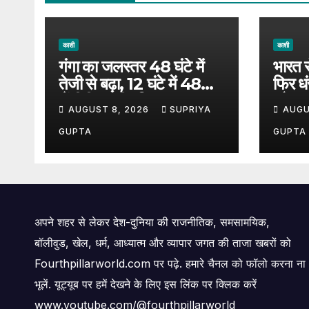
काशी
काशी
गंगा का जलस्तर 48 घंटे में
भारत स
तेजी से बढ़ा, 12 घंटे में 48
फिर ध
सेंटीमीटर की वृद्धि
और प्
AUGUST 8, 2026
SUPRIYA
AUGU
उठे सव
मरम्मत
GUPTA
GUPTA
अपने शहर से लेकर देश-दुनिया की राजनीतिक, समसामयिक,
बॉलीवुड, खेल, धर्म, आध्यात्म और व्यापार जगत की ताजा खबरों को
Fourthpillarworld.com पर पढ़े. हमारे चैनल को फॉलो करना ना
भूलें. यूट्यूब पर हमें देखने के लिए इस लिंक पर क्लिक करें
www.youtube.com/@fourthpillarworld