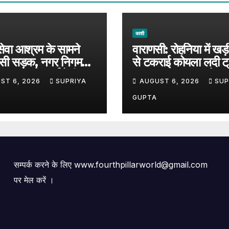
काशी
ेवा आश्रम के सामने
वाराणसी: रोहनिया में खड
ंसी सड़क, नगर निगम
से टकराई कोयला लदी ट
रशासन की कार्यशैली पर
बड़ा हादसा टला; अवैध पार
ST 6, 2026
SUPRIYA
AUGUST 6, 2026
SUP
ाल, 7 दिन पहले हुई थी
पर उठे सवाल
GUPTA
सम्पर्क करने के लिए www.fourthpillarworld@gmail.com
पर मेल करें ।