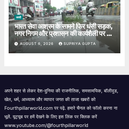
काशी
भारत सेवा आश्रम के सामने फिर धंसी सड़क,
नगर निगम और प्रशासन की कार्यशैली पर उठे
सवाल, 7 दिन पहले हुई थी मरम्मत
AUGUST 6, 2026
SUPRIYA GUPTA
अपने शहर से लेकर देश-दुनिया की राजनीतिक, समसामयिक, बॉलीवुड,
खेल, धर्म, आध्यात्म और व्यापार जगत की ताजा खबरों को
Fourthpillarworld.com पर पढ़े. हमारे चैनल को फॉलो करना ना
भूलें. यूट्यूब पर हमें देखने के लिए इस लिंक पर क्लिक करें
www.youtube.com/@fourthpillarworld