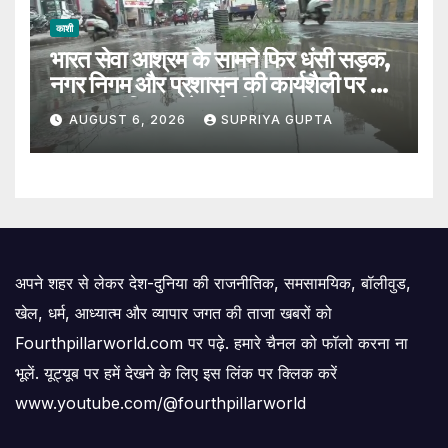
काशी
भारत सेवा आश्रम के सामने फिर धंसी सड़क,
नगर निगम और प्रशासन की कार्यशैली पर उठे
सवाल, 7 दिन पहले हुई थी मरम्मत
AUGUST 6, 2026
SUPRIYA GUPTA
अपने शहर से लेकर देश-दुनिया की राजनीतिक, समसामयिक, बॉलीवुड,
खेल, धर्म, आध्यात्म और व्यापार जगत की ताजा खबरों को
Fourthpillarworld.com पर पढ़े. हमारे चैनल को फॉलो करना ना
भूलें. यूट्यूब पर हमें देखने के लिए इस लिंक पर क्लिक करें
www.youtube.com/@fourthpillarworld