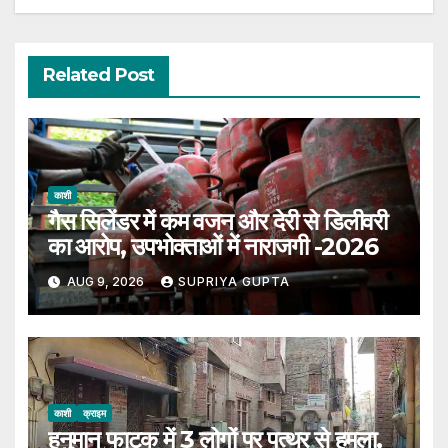
Related Post
काशी
गैस सिलेंडर में कम वजन और देरी से डिलीवरी
का आरोप, उपभोक्ताओं में नाराजगी -2026
AUG 9, 2026
SUPRIYA GUPTA
काशी
क्राइम
हनुमान फाटक में 3 लोगों पर पत्थर से हमला,