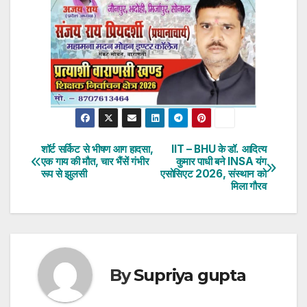
शॉर्ट सर्किट से भीषण आग हादसा,
IIT – BHU के डॉ. आदित्य
Post
एक गाय की मौत, चार भैंसें गंभीर
कुमार पाधी बने INSA यंग
रूप से झुलसी
एसोसिएट 2026, संस्थान को
navigation
मिला गौरव
By
Supriya gupta