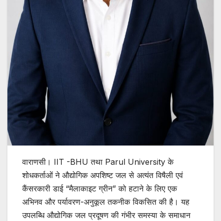
वाराणसी। IIT -BHU तथा Parul University के
शोधकर्ताओं ने औद्योगिक अपशिष्ट जल से अत्यंत विषैली एवं
कैंसरकारी डाई “मैलाकाइट ग्रीन” को हटाने के लिए एक
अभिनव और पर्यावरण-अनुकूल तकनीक विकसित की है। यह
उपलब्धि औद्योगिक जल प्रदूषण की गंभीर समस्या के समाधान