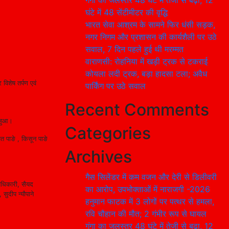
गंगा का जलस्तर 48 घंटे में तेजी से बढ़ा, 12
घंटे में 48 सेंटीमीटर की वृद्धि
भारत सेवा आश्रम के सामने फिर धंसी सड़क,
नगर निगम और प्रशासन की कार्यशैली पर उठे
सवाल, 7 दिन पहले हुई थी मरम्मत
वाराणसी: रोहनिया में खड़ी ट्रक से टकराई
कोयला लदी ट्रक, बड़ा हादसा टला; अवैध
विशेष तर्पण एवं
पार्किंग पर उठे सवाल
Recent Comments
न हुआ।
Categories
ित पाङे , किसून पाङे
Archives
गैस सिलेंडर में कम वजन और देरी से डिलीवरी
 अधिकारी, सैयद
का आरोप, उपभोक्ताओं में नाराजगी -2026
सुदीप न्यौपाने
हनुमान फाटक में 3 लोगों पर पत्थर से हमला,
रवि चौहान की मौत; 2 गंभीर रूप से घायल
गंगा का जलस्तर 48 घंटे में तेजी से बढ़ा, 12