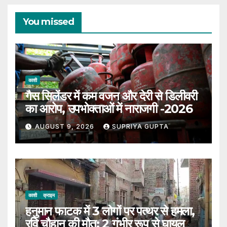
You missed
काशी
गैस सिलेंडर में कम वजन और देरी से डिलीवरी
का आरोप, उपभोक्ताओं में नाराजगी -2026
AUGUST 9, 2026
SUPRIYA GUPTA
काशी
क्राइम
हनुमान फाटक में 3 लोगों पर पत्थर से हमला,
रवि चौहान की मौत; 2 गंभीर रूप से घायल