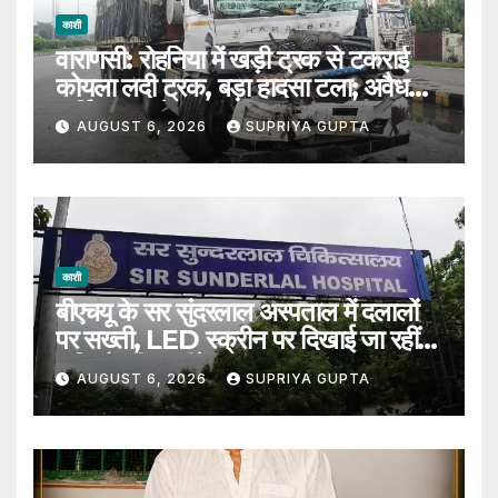
काशी
वाराणसी: रोहनिया में खड़ी ट्रक से टकराई
कोयला लदी ट्रक, बड़ा हादसा टला; अवैध
पार्किंग पर उठे सवाल
AUGUST 6, 2026
SUPRIYA GUPTA
काशी
बीएचयू के सर सुंदरलाल अस्पताल में दलालों
पर सख्ती, LED स्क्रीन पर दिखाई जा रहीं
संदिग्धों की तस्वीरें
AUGUST 6, 2026
SUPRIYA GUPTA