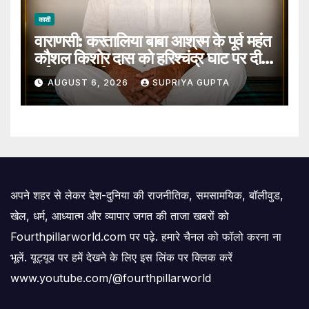
काशी
वाराणसी: करतालिया बाबा आश्रम के पूर्व महंत
कौशल किशोर दास को हरिश्चंद्र घाट पर दी
गई जल समाधि
AUGUST 6, 2026
SUPRIYA GUPTA
अपने शहर से लेकर देश-दुनिया की राजनीतिक, समसामयिक, बॉलीवुड,
खेल, धर्म, आध्यात्म और व्यापार जगत की ताजा खबरों को
Fourthpillarworld.com पर पढ़े. हमारे चैनल को फॉलो करना ना
भूलें. यूट्यूब पर हमें देखने के लिए इस लिंक पर क्लिक करें
www.youtube.com/@fourthpillarworld