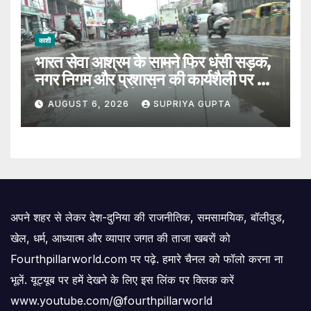
काशी
भारत सेवा आश्रम के सामने फिर धंसी सड़क,
नगर निगम और प्रशासन की कार्यशैली पर उठे
सवाल, 7 दिन पहले हुई थी मरम्मत
AUGUST 6, 2026
SUPRIYA GUPTA
अपने शहर से लेकर देश-दुनिया की राजनीतिक, समसामयिक, बॉलीवुड,
खेल, धर्म, आध्यात्म और व्यापार जगत की ताजा खबरों को
Fourthpillarworld.com पर पढ़े. हमारे चैनल को फॉलो करना ना
भूलें. यूट्यूब पर हमें देखने के लिए इस लिंक पर क्लिक करें
www.youtube.com/@fourthpillarworld