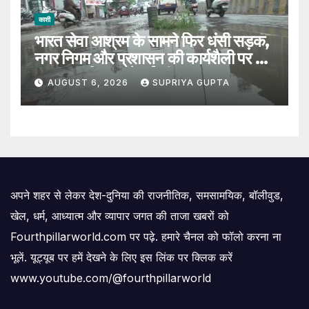
काशी
भारत सेवा आश्रम के सामने फिर धंसी सड़क,
नगर निगम और प्रशासन की कार्यशैली पर उठे
सवाल, 7 दिन पहले हुई थी मरम्मत
AUGUST 6, 2026
SUPRIYA GUPTA
अपने शहर से लेकर देश-दुनिया की राजनीतिक, समसामयिक, बॉलीवुड,
खेल, धर्म, आध्यात्म और व्यापार जगत की ताजा खबरों को
Fourthpillarworld.com पर पढ़े. हमारे चैनल को फॉलो करना ना
भूलें. यूट्यूब पर हमें देखने के लिए इस लिंक पर क्लिक करें
www.youtube.com/@fourthpillarworld