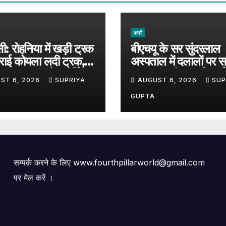
काशी
ी: रोहनिया में खड़ी ट्रक
बीएचयू के सर सुंदरलाल
राई कोयला लदी ट्रक,
अस्पताल में दलालों पर स
ादसा टला; अवैध पार्किंग
LED स्क्रीन पर दिखाई
ST 6, 2026
SUPRIYA
AUGUST 6, 2026
SUP
े सवाल
रहीं संदिग्धों की तस्वीरें
GUPTA
सम्पर्क करने के लिए www.fourthpillarworld@gmail.com
पर मेल करें ।