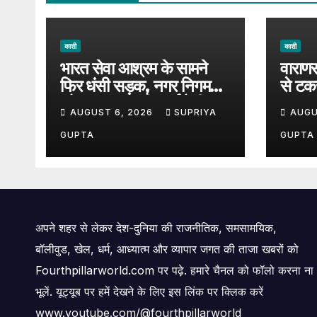
काशी
काशी
भारत सेवा आश्रम के सामने
वाराणस
फिर धंसी सड़क, नगर निगम
से टक
और प्रशासन की कार्यशैली पर
बड़ा ह
AUGUST 6, 2026
SUPRIYA
AUGU
उठे सवाल, 7 दिन पहले हुई थी
पर उठ
मरम्मत
GUPTA
GUPTA
अपने शहर से लेकर देश-दुनिया की राजनीतिक, समसामयिक,
बॉलीवुड, खेल, धर्म, आध्यात्म और व्यापार जगत की ताजा खबरों को
Fourthpillarworld.com पर पढ़े. हमारे चैनल को फॉलो करना ना
भूलें. यूट्यूब पर हमें देखने के लिए इस लिंक पर क्लिक करें
www.youtube.com/@fourthpillarworld