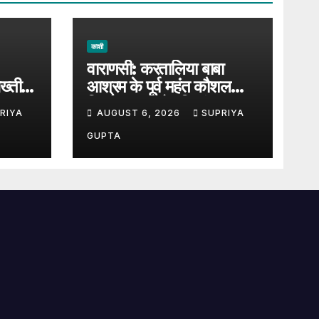
काशी
वाराणसी: करतालिया बाबा
ख्ती,
आश्रम के पूर्व महंत कौशल
 जा
किशोर दास को हरिश्चंद्र घाट
RIYA
AUGUST 6, 2026
SUPRIYA
पर दी गई जल समाधि
GUPTA