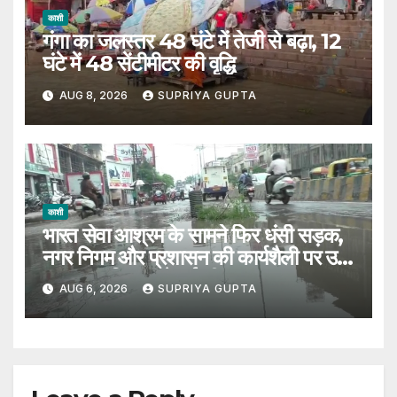
काशी
गंगा का जलस्तर 48 घंटे में तेजी से बढ़ा, 12
घंटे में 48 सेंटीमीटर की वृद्धि
AUG 8, 2026
SUPRIYA GUPTA
काशी
भारत सेवा आश्रम के सामने फिर धंसी सड़क,
नगर निगम और प्रशासन की कार्यशैली पर उठे
सवाल, 7 दिन पहले हुई थी मरम्मत
AUG 6, 2026
SUPRIYA GUPTA