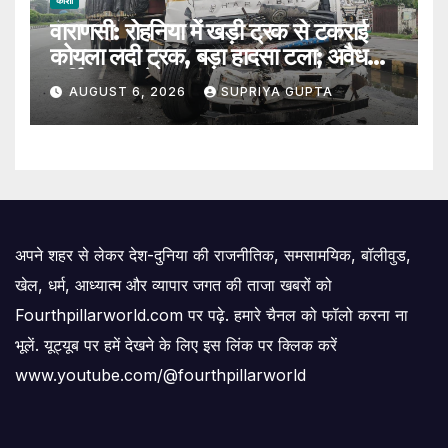
काशी
वाराणसी: रोहनिया में खड़ी ट्रक से टकराई
कोयला लदी ट्रक, बड़ा हादसा टला; अवैध
पार्किंग पर उठे सवाल
AUGUST 6, 2026
SUPRIYA GUPTA
अपने शहर से लेकर देश-दुनिया की राजनीतिक, समसामयिक, बॉलीवुड,
खेल, धर्म, आध्यात्म और व्यापार जगत की ताजा खबरों को
Fourthpillarworld.com पर पढ़े. हमारे चैनल को फॉलो करना ना
भूलें. यूट्यूब पर हमें देखने के लिए इस लिंक पर क्लिक करें
www.youtube.com/@fourthpillarworld