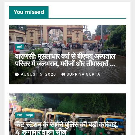
You missed
काशी
वाराणसी: मूसलाधार वर्षा से बीएचयू अस्पताल
परिसर में जलभराव, मरीजों और तीमारदारों को
उठानी पड़ी भारी परेशान
AUGUST 5, 2026
SUPRIYA GUPTA
काशी
क्राइम
कैंट स्टेशन के सामने पुलिस की बड़ी कार्रवाई,
4 डग्गामार वाहन सीज