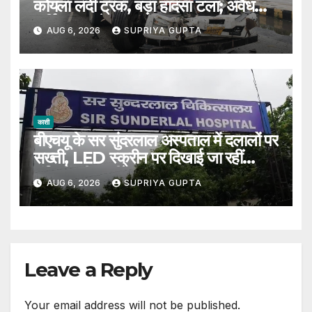
कोयला लदी ट्रक, बड़ा हादसा टला; अवैध
पार्किंग पर उठे सवाल
AUG 6, 2026
SUPRIYA GUPTA
काशी
बीएचयू के सर सुंदरलाल अस्पताल में दलालों पर
सख्ती, LED स्क्रीन पर दिखाई जा रहीं
संदिग्धों की तस्वीरें
AUG 6, 2026
SUPRIYA GUPTA
Leave a Reply
Your email address will not be published.