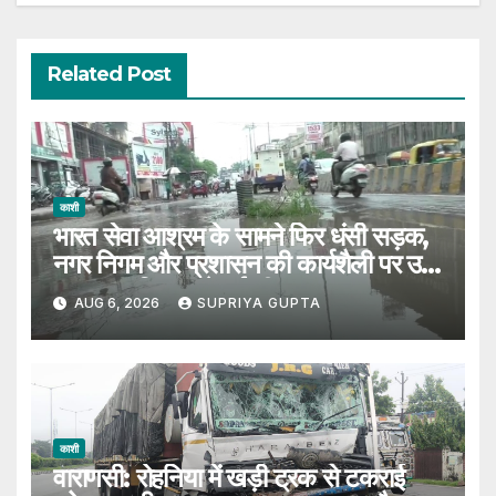
Related Post
काशी
भारत सेवा आश्रम के सामने फिर धंसी सड़क,
नगर निगम और प्रशासन की कार्यशैली पर उठे
सवाल, 7 दिन पहले हुई थी मरम्मत
AUG 6, 2026
SUPRIYA GUPTA
काशी
वाराणसी: रोहनिया में खड़ी ट्रक से टकराई